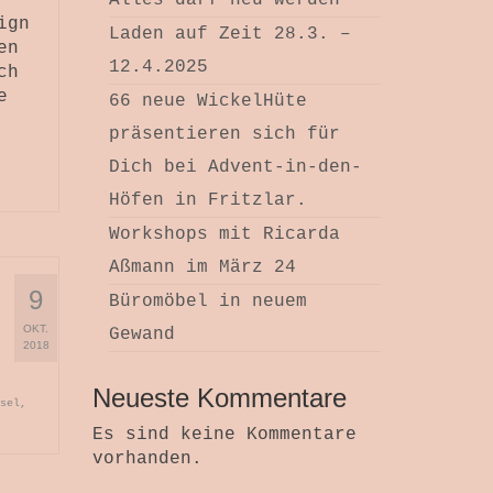
Alles darf neu werden
ign
Laden auf Zeit 28.3. –
en
12.4.2025
ch
e
66 neue WickelHüte
präsentieren sich für
Dich bei Advent-in-den-
Höfen in Fritzlar.
Workshops mit Ricarda
Aßmann im März 24
9
Büromöbel in neuem
OKT.
Gewand
2018
Neueste Kommentare
sel
,
Es sind keine Kommentare
vorhanden.