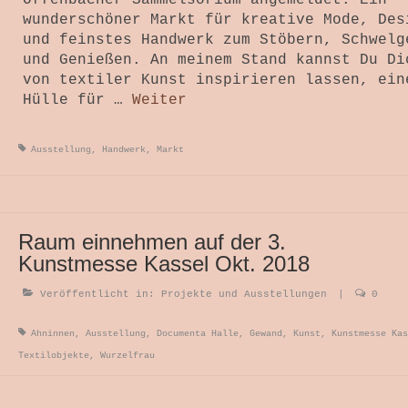
Offenbacher Sammelsorium angemeldet. Ein
wunderschöner Markt für kreative Mode, Des
und feinstes Handwerk zum Stöbern, Schwelg
und Genießen. An meinem Stand kannst Du Di
von textiler Kunst inspirieren lassen, ein
Hülle für …
Weiter
Ausstellung
,
Handwerk
,
Markt
Raum einnehmen auf der 3.
Kunstmesse Kassel Okt. 2018
Veröffentlicht in:
Projekte und Ausstellungen
|
0
Ahninnen
,
Ausstellung
,
Documenta Halle
,
Gewand
,
Kunst
,
Kunstmesse Kas
Textilobjekte
,
Wurzelfrau