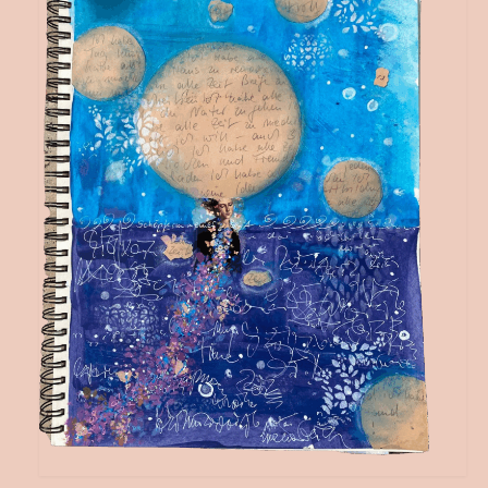
Themenwelten
Objekt und Raum
Bild und Fotografie
Antependium
Werkstattverkauf
Wir Drei
Wickelhüte
Kurse + Termine
Die Zeit Atmet – SoulPage
Lichtspuren – SoulPage