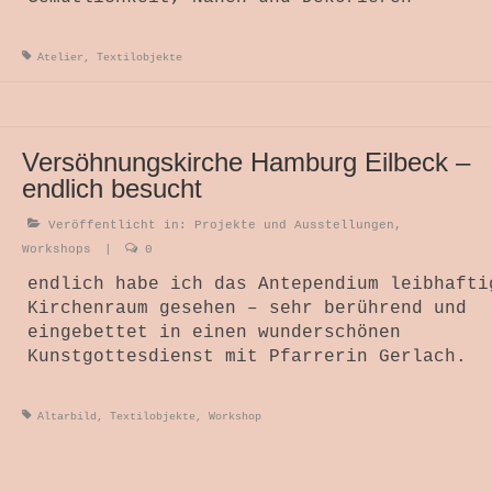
Atelier
,
Textilobjekte
Versöhnungskirche Hamburg Eilbeck –
endlich besucht
Veröffentlicht in:
Projekte und Ausstellungen
,
Workshops
|
0
endlich habe ich das Antependium leibhafti
Kirchenraum gesehen – sehr berührend und
eingebettet in einen wunderschönen
Kunstgottesdienst mit Pfarrerin Gerlach.
Altarbild
,
Textilobjekte
,
Workshop