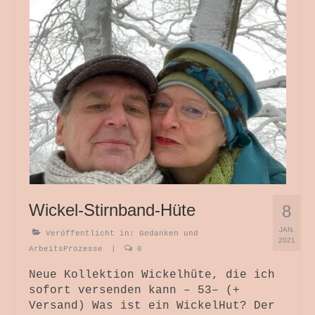
Themenwelten
Objekt und Raum
Bild und Fotografie
Antependium
Werkstattverkauf
Wir Drei
Wickelhüte
Kurse + Termine
Wickel-Stirnband-Hüte
8
Die Zeit Atmet – SoulPage
JAN.
Veröffentlicht in:
Gedanken und
2021
ArbeitsProzesse
|
0
Lichtspuren – SoulPage
Neue Kollektion Wickelhüte, die ich
sofort versenden kann – 53– (+
Versand) Was ist ein WickelHut? Der