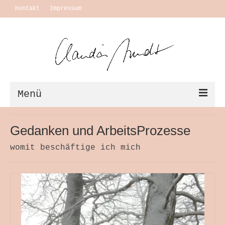
Kontakt
Impressum
Menü
Vita + Ausstellungen
Gedanken und ArbeitsProzesse
Leben
womit beschäftige ich mich
Motivation Themen
Arbeiten
Ausstellungen