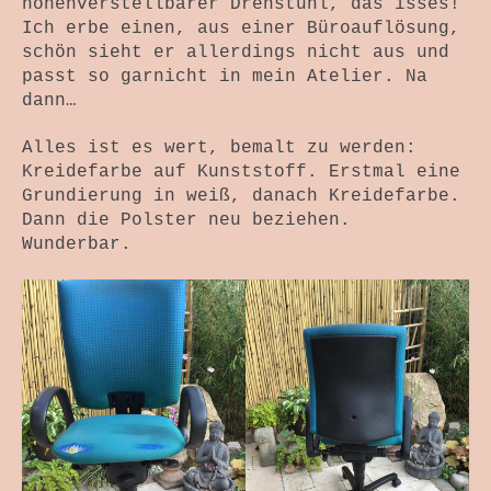
Themenwelten
höhenverstellbarer Drehstuhl, das isses!
Ich erbe einen, aus einer Büroauflösung,
Objekt und Raum
schön sieht er allerdings nicht aus und
passt so garnicht in mein Atelier. Na
Bild und Fotografie
dann…
Antependium
Alles ist es wert, bemalt zu werden:
Kreidefarbe auf Kunststoff. Erstmal eine
Werkstattverkauf
Grundierung in weiß, danach Kreidefarbe.
Dann die Polster neu beziehen.
Wir Drei
Wunderbar.
Wickelhüte
Kurse + Termine
Die Zeit Atmet – SoulPage
Lichtspuren – SoulPage