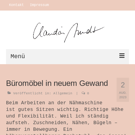
Kontakt
Impressum
Menü
Vita + Ausstellungen
Büromöbel in neuem Gewand
2
Leben
AUG.
Veröffentlicht in:
Allgemein
|
0
Motivation Themen
2023
Beim Arbeiten an der Nähmaschine
ist gutes Sitzen wichtig. Richtige Höhe
Arbeiten
und Flexibilität. Weil ich ständig
Ausstellungen
aufsteh. Zuschneiden, Nähen, Bügeln –
immer in Bewegung. Ein