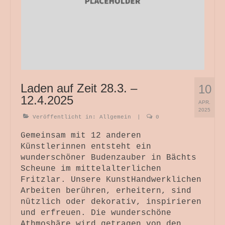
Themenwelten
Objekt und Raum
Bild und Fotografie
Antependium
Werkstattverkauf
Laden auf Zeit 28.3. –
10
12.4.2025
Wir Drei
APR.
2025
Veröffentlicht in:
Allgemein
|
0
Wickelhüte
Gemeinsam mit 12 anderen
Kurse + Termine
Künstlerinnen entsteht ein
wunderschöner Budenzauber in Bächts
Die Zeit Atmet – SoulPage
Scheune im mittelalterlichen
Fritzlar. Unsere KunstHandwerklichen
Lichtspuren – SoulPage
Arbeiten berühren, erheitern, sind
nützlich oder dekorativ, inspirieren
und erfreuen. Die wunderschöne
Athmoshäre wird getragen von den