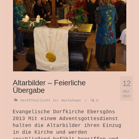
Themenwelten
Objekt und Raum
Bild und Fotografie
Antependium
Werkstattverkauf
Wir Drei
Wickelhüte
Altarbilder – Feierliche
12
Übergabe
Kurse + Termine
DEZ.
2013
Veröffentlicht in:
Workshops
|
0
Die Zeit Atmet – SoulPage
Evangelische Dorfkirche Ebersgöns
Lichtspuren – SoulPage
2013 Mit einem Adventsgottesdienst
halten die Altarbilder ihren Einzug
in die Kirche und werden