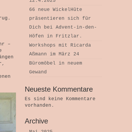
12.4.2025
66 neue WickelHüte
rug.
präsentieren sich für
Dich bei Advent-in-den-
Höfen in Fritzlar.
hr –
Workshops mit Ricarda
e
Aßmann im März 24
ängen
Büromöbel in neuem
r,
Gewand
enen
Neueste Kommentare
Es sind keine Kommentare
vorhanden.
Archive