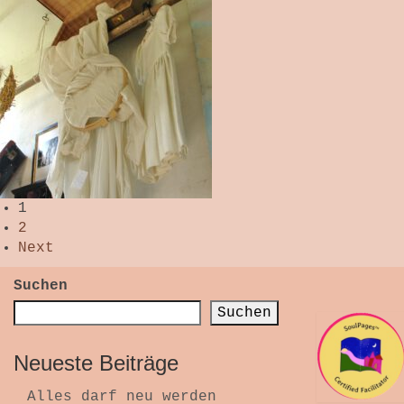
Seitennummerierung
1
der
2
Beiträge
Next
Suchen
Suchen
Neueste Beiträge
Alles darf neu werden