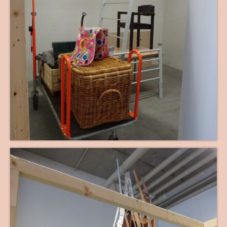
Themenwelten
Objekt und Raum
Bild und Fotografie
Antependium
Werkstattverkauf
Wir Drei
Wickelhüte
Kurse + Termine
Die Zeit Atmet – SoulPage
Lichtspuren – SoulPage