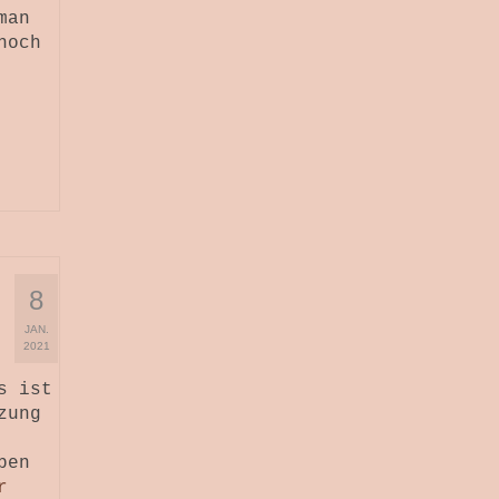
man
noch
8
JAN.
2021
s ist
zung
ben
r