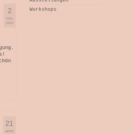
Ausstellungen
2
Workshops
AUG.
2023
gung.
s!
chön
21
MÄRZ