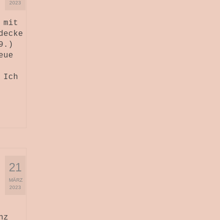
2023
 mit
decke
9.)
eue
 Ich
21
MÄRZ
2023
nz