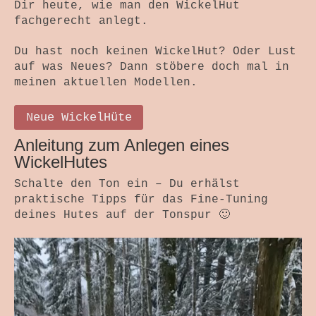
Themenwelten
Dir heute, wie man den WickelHut
fachgerecht anlegt.
Objekt und Raum
Du hast noch keinen WickelHut? Oder Lust
Bild und Fotografie
auf was Neues? Dann stöbere doch mal in
meinen aktuellen Modellen.
Antependium
Werkstattverkauf
Neue WickelHüte
Anleitung zum Anlegen eines
Wir Drei
WickelHutes
Wickelhüte
Schalte den Ton ein – Du erhälst
praktische Tipps für das Fine-Tuning
Kurse + Termine
deines Hutes auf der Tonspur 🙂
Die Zeit Atmet – SoulPage
Lichtspuren – SoulPage