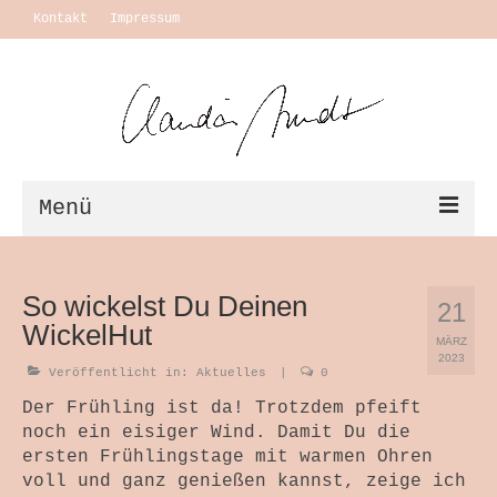
Kontakt
Impressum
Menü
Vita + Ausstellungen
So wickelst Du Deinen
21
Leben
WickelHut
MÄRZ
Motivation Themen
2023
Veröffentlicht in:
Aktuelles
|
0
Arbeiten
Der Frühling ist da! Trotzdem pfeift
noch ein eisiger Wind. Damit Du die
Ausstellungen
ersten Frühlingstage mit warmen Ohren
voll und ganz genießen kannst, zeige ich