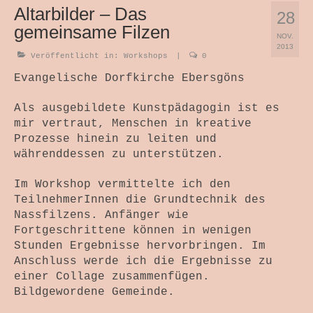
Themenwelten
Altarbilder – Das
28
gemeinsame Filzen
Objekt und Raum
NOV.
2013
Bild und Fotografie
Veröffentlicht in:
Workshops
|
0
Evangelische Dorfkirche Ebersgöns
Antependium
Als ausgebildete Kunstpädagogin ist es
Werkstattverkauf
mir vertraut, Menschen in kreative
Prozesse hinein zu leiten und
Wir Drei
währenddessen zu unterstützen.
Wickelhüte
Im Workshop vermittelte ich den
TeilnehmerInnen die Grundtechnik des
Kurse + Termine
Nassfilzens. Anfänger wie
Die Zeit Atmet – SoulPage
Fortgeschrittene können in wenigen
Stunden Ergebnisse hervorbringen. Im
Lichtspuren – SoulPage
Anschluss werde ich die Ergebnisse zu
einer Collage zusammenfügen.
Bildgewordene Gemeinde.