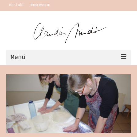
Kontakt
Impressum
Menü
Vita + Ausstellungen
Leben
Motivation Themen
Arbeiten
Ausstellungen