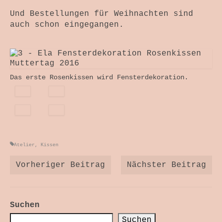
Themenwelten
Und Bestellungen für Weihnachten sind
Objekt und Raum
auch schon eingegangen.
Bild und Fotografie
Antependium
Das erste Rosenkissen wird Fensterdekoration.
Werkstattverkauf
Wir Drei
Wickelhüte
Kurse + Termine
Atelier
,
Kissen
Die Zeit Atmet – SoulPage
Vorheriger Beitrag
Nächster Beitrag
Lichtspuren – SoulPage
Suchen
Suchen