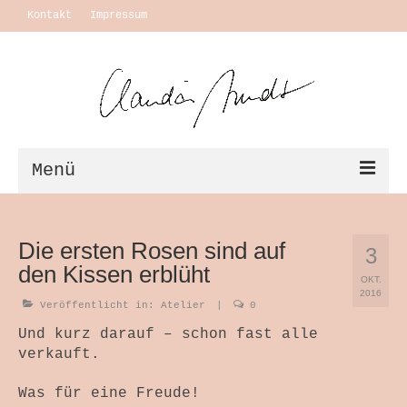
Kontakt
Impressum
Menü
Vita + Ausstellungen
Die ersten Rosen sind auf
3
Leben
den Kissen erblüht
OKT.
Motivation Themen
2016
Veröffentlicht in:
Atelier
|
0
Arbeiten
Und kurz darauf – schon fast alle
verkauft.
Ausstellungen
Was für eine Freude!