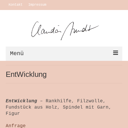
Kontakt
Impressum
Menü
Vita + Ausstellungen
EntWicklung
Leben
Motivation Themen
EntWicklung
– Rankhilfe, Filzwolle,
Arbeiten
Fundstück aus Holz, Spindel mit Garn,
Figur
Ausstellungen
Anfrage