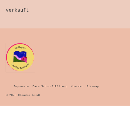
Themenwelten
verkauft
Objekt und Raum
Bild und Fotografie
Antependium
Werkstattverkauf
Wir Drei
Wickelhüte
Kurse + Termine
Impressum
DatenSchutzErklärung
Kontakt
Sitemap
Die Zeit Atmet – SoulPage
© 2026 Claudia Arndt
Lichtspuren – SoulPage