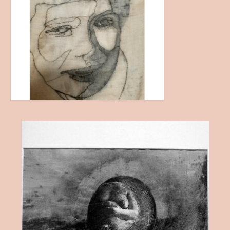
Themenwelten
Objekt und Raum
Bild und Fotografie
Antependium
Werkstattverkauf
Wir Drei
Wickelhüte
Kurse + Termine
Die Zeit Atmet – SoulPage
Lichtspuren – SoulPage