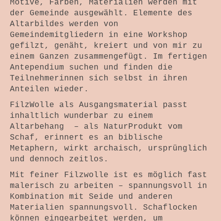
Themenwelten
Motive, Farben, Materialien werden mit
der Gemeinde ausgewählt. Elemente des
Objekt und Raum
Altarbildes werden von
Gemeindemitgliedern in eine Workshop
Bild und Fotografie
gefilzt, genäht, kreiert und von mir zu
einem Ganzen zusammengefügt. Im fertigen
Antependium
Antependium suchen und finden die
Teilnehmerinnen sich selbst in ihren
Werkstattverkauf
Anteilen wieder.
Wir Drei
FilzWolle als Ausgangsmaterial passt
inhaltlich wunderbar zu einem
Wickelhüte
Altarbehang – als NaturProdukt vom
Schaf, erinnert es an biblische
Kurse + Termine
Metaphern, wirkt archaisch, ursprünglich
und dennoch zeitlos.
Die Zeit Atmet – SoulPage
Mit feiner Filzwolle ist es möglich fast
Lichtspuren – SoulPage
malerisch zu arbeiten – spannungsvoll in
Kombination mit Seide und anderen
Materialien spannungsvoll. Schaflocken
können eingearbeitet werden, um